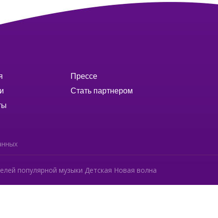
я
Прессе
и
Стать партнером
ты
анных
елей популярной музыки Детская Новая волна