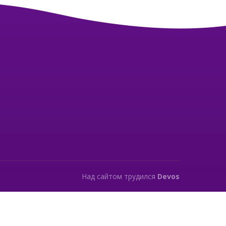
Над сайтом трудился
Devos