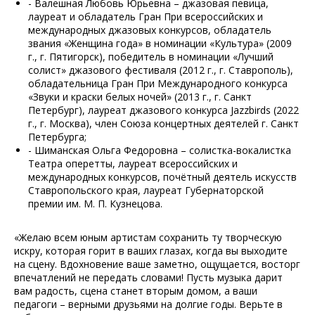
- Валешная Любовь Юрьевна – джазовая певица,
лауреат и обладатель Гран При всероссийских и
международных джазовых конкурсов, обладатель
звания «Женщина года» в номинации «Культура» (2009
г., г. Пятигорск), победитель в номинации «Лучший
солист» джазового фестиваля (2012 г., г. Ставрополь),
обладательница Гран При Международного конкурса
«Звуки и краски белых ночей» (2013 г., г. Санкт
Петербург), лауреат джазового конкурса Jazzbirds (2022
г., г. Москва), член Союза концертных деятелей г. Санкт
Петербурга;
- Шиманская Ольга Федоровна – солистка-вокалистка
Театра оперетты, лауреат всероссийских и
международных конкурсов, почётный деятель искусств
Ставропольского края, лауреат Губернаторской
премии им. М. П. Кузнецова.
«Желаю всем юным артистам сохранить ту творческую
искру, которая горит в ваших глазах, когда вы выходите
на сцену. Вдохновение ваше заметно, ощущается, восторг
впечатлений не передать словами! Пусть музыка дарит
вам радость, сцена станет вторым домом, а ваши
педагоги – верными друзьями на долгие годы. Верьте в