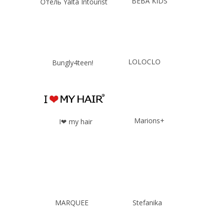
BEBA KIDS
Отель Yalta Intourist
LOLOCLO
Bungly4teen!
Marions+
I❤ my hair
MARQUEE
Stefanika