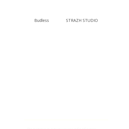
Budless
STRAZH STUDIO
Финалисты прошлых лет
Галерея
Новости
Контакты
Прессе
Стать партнером
© 2021 Международный конкурс молодых